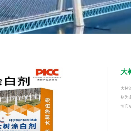
大
大树
剂为
制而成