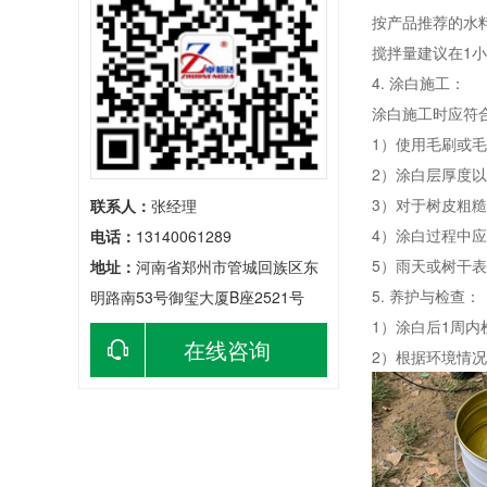
按产品推荐的水料
搅拌量建议在1
4. 涂白施工：
涂白施工时应符
1）使用毛刷或
2）涂白层厚度
3）对于树皮粗
联系人：
张经理
4）涂白过程中
电话：
13140061289
5）雨天或树干
地址：
河南省郑州市管城回族区东
5. 养护与检查：
明路南53号御玺大厦B座2521号
1）涂白后1周
在线咨询
2）根据环境情