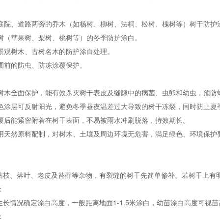
园、庭院、道路两旁的乔木（如杨树、柳树、法桐、松树、槐树等）树干防护
果树（苹果树、梨树、桃树等）的冬季防护涂白。
的景观树木、古树名木的防护涂白处理。
出圃前的防虫、防冻涂覆保护。
：对树木全面保护，能有效杀灭树干表皮及缝隙中的病菌、虫卵和幼虫，预
：白色涂层可反射阳光，避免冬季昼夜温差过大导致的树干冻裂，同时防止
：涂覆后能紧密附着在树干表面，不易被雨水冲刷脱落，持效期长。
：采用天然原料配制，对树木、土壤及周边环境无危害，满足绿色、环境保护
枯枝、落叶、老皮及苔藓等杂物，有裂缝的树干先简单修补。若树干上有
：
生长情况确定涂白高度，一般距离地面1-1.5米涂白，幼苗涂白高度可视
：