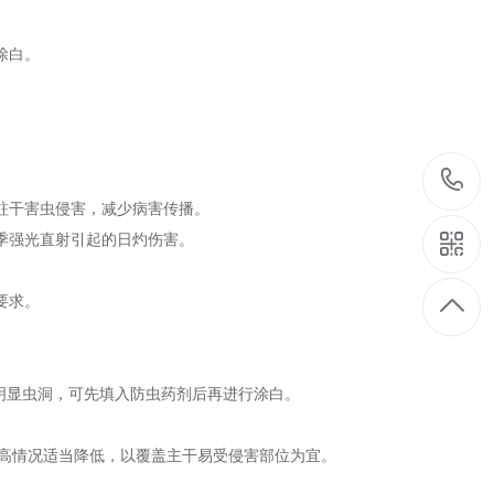
涂白。
防蛀干害虫侵害，减少病害传播。
夏季强光直射引起的日灼伤害。
要求。
明显虫洞，可先填入防虫药剂后再进行涂白。
苗高情况适当降低，以覆盖主干易受侵害部位为宜。