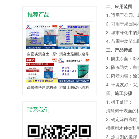
二、应用范围
推荐产品
1. 适用于公
2. 可用于果园
3. 城市绿化中
4. 苗圃中幼苗
三、产品特点
自密实混凝土（砂
混凝土路面快速修
1. 防虫杀菌
2. 防冻防灼
3. 附着力强
4. 环境友好
高聚物快速结构修
混凝土防碳化涂料
四、施工步骤
1. 树干处理：
联系我们
清除树干表面的
2. 确定涂白高度
根据树木种类和
3. 涂白剂的搅拌