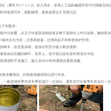
比（通常为1:1-1:1.2）加入清水，采用人工或机械搅拌至均匀细腻
小时内使用完毕，随配随用，避免放置过久导致沉淀。
合下列要求：
毛辊均匀涂覆，从主干向基部涂刷或者从树干基部向上均匀涂刷，确保所
以1毫米左右为宜，过厚易脱落，过薄则起不到有效保护作用。
糙的树木，应反复涂刷，使涂白剂充分渗入树皮缝隙。
应避免涂白剂溅到树叶、花草上，若不慎沾染应及时用清水冲洗。
表面潮湿时不宜施工，施工后24小时内遇雨应重新涂覆。
内检查涂覆情况，对脱落或漏涂部位进行补涂。
况，一般选择秋季末至冬季初进行一次涂白，通常也可在春季补充涂白一次