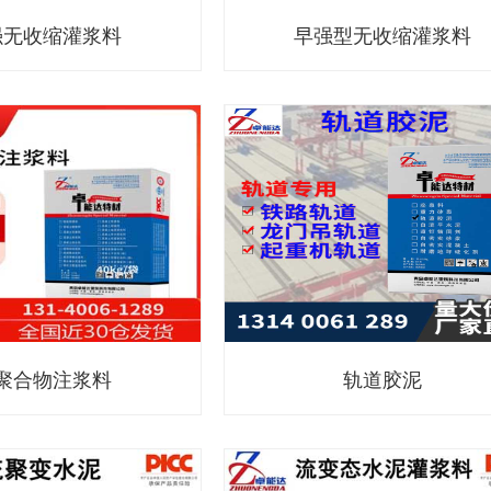
强无收缩灌浆料
早强型无收缩灌浆料
聚合物注浆料
轨道胶泥