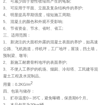
2、 可减少由于塑性收缩而产生的龟裂;
3、 可应用于平面、立面及复杂结构件的养护;
4、 明显提高早期强度，缩短施工周期;
5、 混凝土的颜色和外观不受影响;
6、 节省资金、节水、省时、省工;
三、适用范围：
1、 新浇注的大面积外露的混凝土表面的养护，如高速
公路、飞机跑道，停机坪，工厂地坪，屋顶，挡土墙，
预制梁、墩等;
2、 新施工耐磨骨料地坪的表面养护;
3、 不便人工养护的机场、烟囱、冷却塔、工民建等混
凝土工程及水泥制品。
2
用量：0.2KG/m
四、包装与储存：
1、 贮存温度0～35℃，避免曝晒，保质期6个月。
2、 本品包装为20kg/桶。