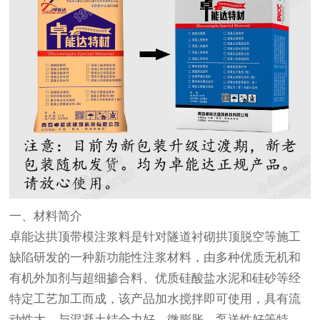
一、材料简介
卓能达拱顶带模注浆料是针对隧道衬砌拱顶脱空等施工
缺陷研发的一种新功能性注浆材料，由多种优质无机和
有机外加剂与超细掺合料、优质硅酸盐水泥和硅砂等经
特定工艺加工而成，该产品加水搅拌即可使用，具有流
动性大、与混凝土结合力好、微膨胀、泵送性好等特