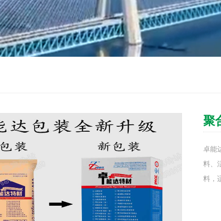
聚
卓能
料、
料，