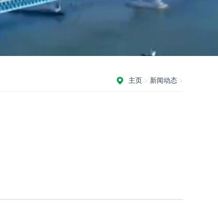
主页
>
新闻动态
>