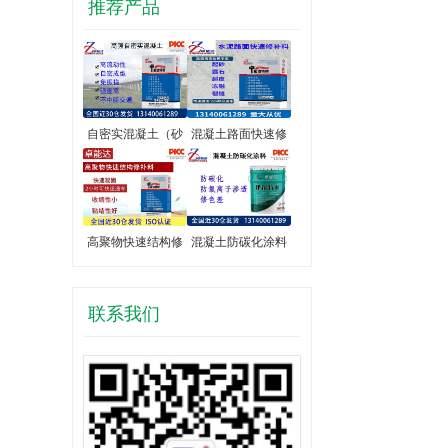
推荐产品
自密实混凝土（砂
混凝土路面快速修
高聚物快速结构修
混凝土防碳化涂料
联系我们